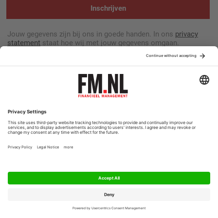
Inschrijven
Jouw gegevens zijn bij ons in goede handen. In ons
privacy
statement
staat hoe wij met jouw gegevens omgaan.
Privacyinstellingen
Algemene Voorwaarden
Klantenservice
© 2026 Financieel Management